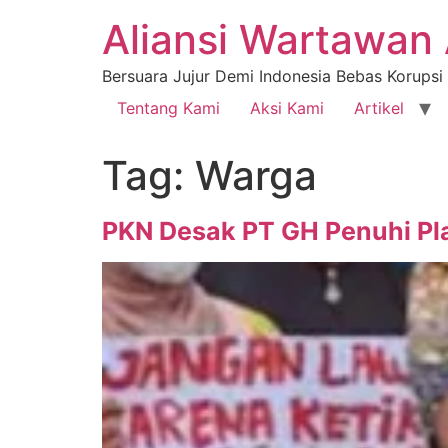
Aliansi Wartawan 
Bersuara Jujur Demi Indonesia Bebas Korupsi
Tentang Kami
Aksi Kami
Artikel
Tag:
Warga
PKN Desak PT GH Penuhi P