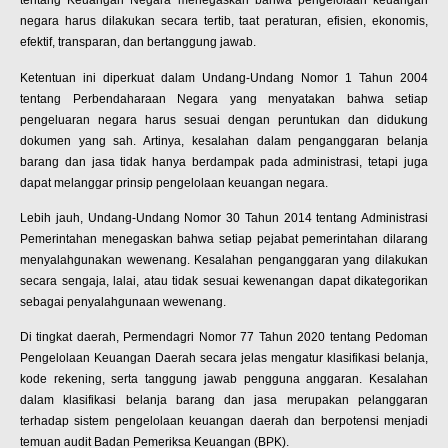
tentang Keuangan Negara menegaskan bahwa pengelolaan keuangan
negara harus dilakukan secara tertib, taat peraturan, efisien, ekonomis,
efektif, transparan, dan bertanggung jawab.
Ketentuan ini diperkuat dalam Undang-Undang Nomor 1 Tahun 2004
tentang Perbendaharaan Negara yang menyatakan bahwa setiap
pengeluaran negara harus sesuai dengan peruntukan dan didukung
dokumen yang sah. Artinya, kesalahan dalam penganggaran belanja
barang dan jasa tidak hanya berdampak pada administrasi, tetapi juga
dapat melanggar prinsip pengelolaan keuangan negara.
Lebih jauh, Undang-Undang Nomor 30 Tahun 2014 tentang Administrasi
Pemerintahan menegaskan bahwa setiap pejabat pemerintahan dilarang
menyalahgunakan wewenang. Kesalahan penganggaran yang dilakukan
secara sengaja, lalai, atau tidak sesuai kewenangan dapat dikategorikan
sebagai penyalahgunaan wewenang.
Di tingkat daerah, Permendagri Nomor 77 Tahun 2020 tentang Pedoman
Pengelolaan Keuangan Daerah secara jelas mengatur klasifikasi belanja,
kode rekening, serta tanggung jawab pengguna anggaran. Kesalahan
dalam klasifikasi belanja barang dan jasa merupakan pelanggaran
terhadap sistem pengelolaan keuangan daerah dan berpotensi menjadi
temuan audit Badan Pemeriksa Keuangan (BPK).