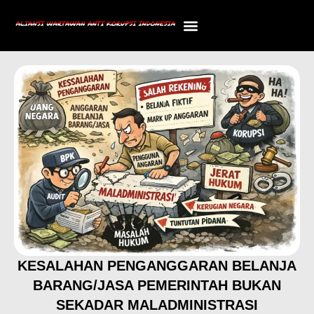
TENTANG KAMI
STRUKTUR ORGANISASI
KESALAHAN PENGANGGARAN BELANJA
BARANG/JASA PEMERINTAH BUKAN
SEKADAR MALADMINISTRASI